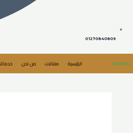
01270840809
athathku
الرئيسية
مقالات
من نحن
خدماتنا