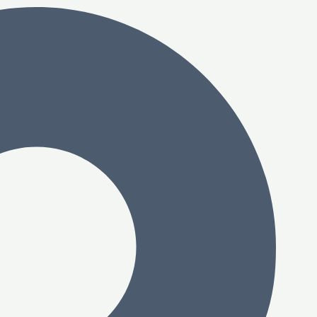
خطي
لى
لمحتوى